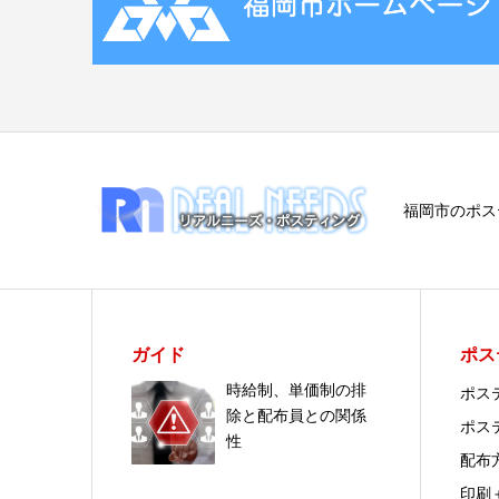
福岡市のポス
ガイド
ポス
時給制、単価制の排
ポス
除と配布員との関係
ポス
性
配布
印刷